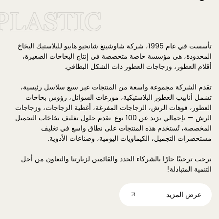
LASTIC
تأسست في عام 1995، شركة شاوشينغ شانجيو هايبو للبلاستيك البخاخ
المحدودة، هي مؤسسة خاصة متخصصة في إنتاج البخاخات الصغيرة،
أقلام العطور، وزجاجات العطور ذات الشكل البطاقي.
تقدم الشركة مجموعة واسعة من المنتجات عبر سبع سلاسل رئيسية،
تشمل أنابيب العطور البلاستيكية، موزعات السوائل، رؤوس بخاخات
العطور، فوهات الرش، الزجاجات المفرغة، أغطية الزجاجات، وزجاجات
الرش — بإجمالي يزيد عن 100 نوع.
نقدم حلول تغليف بخاخات التجميل
المخصصة
، تُستخدم هذه المنتجات على نطاق واسع في تغليف
مستحضرات التجميل، الكيماويات اليومية، وصناعات الأدوية.
نرحب ترحيبًا حارًا بالشركاء الجدد والقائمين لزيارتنا والتعاون من أجل
التنمية المتبادلة!
عرض المزيد