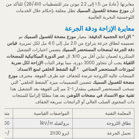
الشائعة
معايرتها (عادةً من 1.5 إلى 2.2 نيوتن متر للتشطيبات 28/410) للتأكد من
الفنية
أن
موزع مضخة للغسول السميك
تظل مغلقة بإحكام خلال الخدمات
اللوجستية البحرية العالمية.
4.2
معايرة الإزاحة ودقة الجرعة
المراجع
*
الإزاحة الحجمية الدقيقة:
معيار
موزع مضخة للغسول السميك
تم
تصميمه لنطاق جرعة يتراوح من 2.0 مل إلى 4.0 مل لكل تمريرة.
قياس
الفنية
دقة الجرعة لمضخات المستحضر السميك
يتضمن اختبارات التشغيل
المتكررة لضمان تباين أقل من 10%. ال
عمر الدورة الميكانيكية للمضخات
الثقيلة
يجب أن تتجاوز 3000 دورة، مما يوفر الثبات
الإزاحة لكل ضربة
لموزعات المستحضر الصناعي
. *
آلية الشفط الخلفي لمنع الانسداد:
المنتجات عالية اللزوجة عرضة للجفاف عند طرف الفوهة. محترف
موزع
مضخة للغسول السميك
تتضمن التصميمات ميزة "الشفط الخلفي" التي
تسحب المستحضر المتبقي بمقدار 1-2 مم إلى الفوهة بعد التشغيل. هذا
تقنية منع الانسداد في مضخات اللوشن
يعد هذا مطلبًا إلزاميًا للمنتجات
ذات المحتوى الصلب العالي أو الراتنجات سريعة الجفاف.
المعلمة التقنية
المواصفات القياسية
متطلب
نطاق اللزوجة
بروكفيلد RV/Hأ
30,000 - 100,000 س
تحمل الجرعة
ايزو 21130
/- 0.2 مل