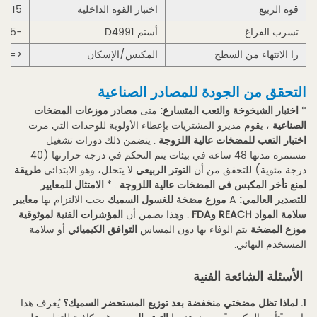
قوة الربيع
اختبار القوة الداخلية
15 ن - 25 ن
تسرب الفراغ
أستم D4991
-0.05 ميجا باسكال (5 دقائق)
را الانتهاء من السطح
المكبس/الإسكان
<= 0.4 ميكرون
التحقق من الجودة للمصادر الصناعية
*
اختبار الشيخوخة والتعب المتسارع:
متى
مصادر موزعات المضخات
الصناعية
، يقوم مديرو المشتريات بإعطاء الأولوية للوحدات التي مرت
اختبار التعب للمضخات عالية اللزوجة
. يتضمن ذلك دورات تشغيل
مستمرة مدتها 48 ساعة في بيئات يتم التحكم في درجة حرارتها (40
درجة مئوية) للتحقق من أن
التوتر الربيعي
لا يتحلل، وهو الابتدائي
طريقة
لمنع تأخر المكبس في المضخات عالية اللزوجة
. *
الامتثال للمعايير
للتصدير العالمي:
A
موزع مضخة للغسول السميك
يجب الالتزام بها
معايير
سلامة المواد REACH وFDA
. وهذا يضمن أن
المؤشرات الفنية لموثوقية
موزع المضخة
يتم الوفاء بها دون المساس
التوافق الكيميائي
أو سلامة
المستخدم النهائي.
الأسئلة الشائعة الفنية
1. لماذا تظل مضختي منخفضة بعد توزيع المستحضر السميك؟
يُعرف هذا