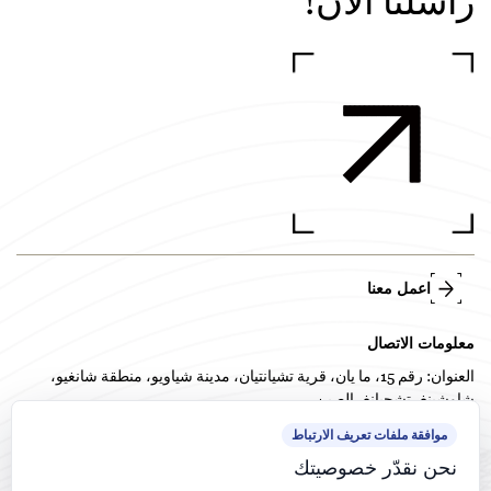
راسلنا الآن!
اعمل معنا
معلومات الاتصال
العنوان: رقم 15، ما يان، قرية تشيانتيان، مدينة شياويو، منطقة شانغيو،
شاوشينغ، تشجيانغ، الصين
+86-0575-82718978
TEL: +86-575-82718958 /
موافقة ملفات تعريف الارتباط
الهاتف:
+86-138 5858 4714
نحن نقدّر خصوصيتك
البريد الإلكتروني:
frankw1117@qq.com