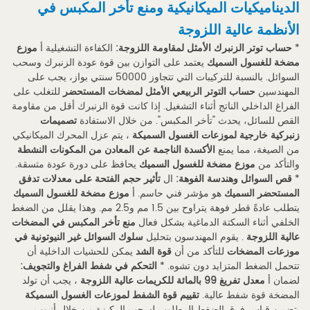
1
الديناميكيات الميكانيكية ومنع تأخر المكبس في
الديناميكيات
الأنظمة عالية اللزوجة
الميكانيكية
*
حساب توتر الزنبرك الأمثل لمقاومة اللزوجة:
الكفاءة التشغيلية أ
موزع
مضخة للغسول السميك
يعتمد على التوازن بين قوة عودة الزنبرك وسحب
ومنع
السوائل. بالنسبة للتركيبات التي تتجاوز 50000 سنتي بواز، يجب على
تأخر
المهندسين
حساب التوتر الربيعي الأمثل لمضخات المستحضر
للتغلب على
المكبس
الفراغ الداخلي الناتج أثناء التشغيل. إذا كانت قوة الزنبرك أقل من مقاومة
في
القص للسائل، يحدث "تأخر المكبس". من خلال الاستفادة
تصميمات
زنبركية خارجية لموزعات الغسول السميكة
، يتم عزل المحرك الميكانيكي
الأنظمة
من الصيغة، مما يمنع
الأكسدة الناجمة عن المعادن من المكونات النشطة
عالية
والتأكد من
موزع مضخة للغسول السميك
يحافظ على دورة عودة متسقة.
اللزوجة
*
قص السوائل وهندسة الفوهة:
ال
تأثير حجم الفتحة على معدلات تدفق
المستحضر السميك
هو مؤشر فني حاسم. أ
موزع مضخة للغسول السميك
يتطلب عادةً قطر فوهة يتراوح بين 1.5 مم و2.5 مم. وهذا يقلل من الضغط
2
الخلفي أثناء السكتة الدماغية بشكل فعال
منع تأخر المكبس في المضخات
معايير
عالية اللزوجة
. يقوم المهندسون بتحليل
سلوك السوائل غير النيوتونية في
اختيار
موزعات المضخات
للتأكد من أن
قوة الشد
يمكن للحشيات الداخلية أن
تتحمل الضغط المتزايد دون تشوه. *
التحكم في شفط الفراغ والتجويف:
المواد
لضمان أ
معدل تفريغ 99 بالمائة للكريمات عالية اللزوجة
، يجب أن تولد
وختم
المضخة قوة شفط عالية.
تقييم قوة الشفط لموزعات الغسول السميكة
النزاهة
يتضمن قياس فرق الضغط المطلوب لسحب الركيزة من خلال أنبوب