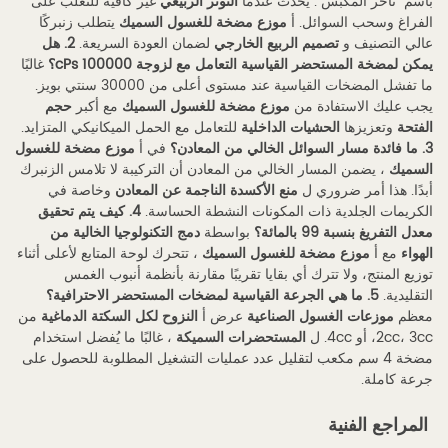
باسم "تأخر المكبس". يحدث عندما
التوتر الربيعي
غير كافية للتغلب على
الفراغ وسحب السوائل. أ
موزع مضخة للغسول السميك
يتطلب زنبركًا
عالي التصنيف و
تصميم الربيع الخارجي
لضمان العودة السريعة.
2. هل
يمكن لمضخة المستحضر القياسية التعامل مع لزوجة 100000 cPs؟
غالبًا
ما تفشل المضخات القياسية عند مستوى أعلى من 30000 سنتي بويز.
يجب عليك الاستفادة من
موزع مضخة للغسول السميك
مع أكبر
حجم
الفتحة
وتعزيزها
الحشيات الداخلية
للتعامل مع الحمل الميكانيكي المتزايد.
3. ما فائدة مسار السوائل الخالي من المعادن؟
في أ
موزع مضخة للغسول
السميك
، يضمن المسار الخالي من المعادن أن التركيبة لا تلامس الزنبرك
أبدًا. هذا أمر ضروري ل
منع الأكسدة الناجمة عن المعادن
وخاصة في
الكريمات الجلدية ذات المكونات النشطة الحساسة.
4. كيف يتم تحقيق
معدل التفريغ بنسبة 99 بالمائة؟
بواسطة
دمج التكنولوجيا الخالية من
الهواء
مع أ
موزع مضخة للغسول السميك
، تتحرك لوحة المتابع لأعلى أثناء
توزيع المنتج، ولا تترك أي بقايا تقريبًا مقارنة بأنظمة أنبوب الغمس
التقليدية.
5. ما هي الجرعة القياسية لمضخات المستحضر الاحترافية؟
معظم
موزعات الغسول الصناعية
عرض أ
النزوح لكل السكتة الدماغية
من
2cc، 3cc، أو 4cc. ل
المستحضرات السميكة
، غالبًا ما يُفضل استخدام
مضخة 4 سم مكعب لتقليل عدد عمليات التشغيل المطلوبة للحصول على
جرعة كاملة.
المراجع الفنية