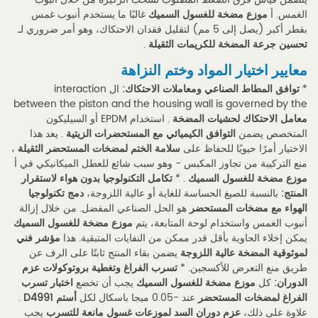
الغمس. أ
موزع مضخة للغسول السميك
غالبًا ما يستخدم أنبوب غمس
بقطر أكبر (يصل إلى 5 مم) لتقليل فقدان الاحتكاك، وهو أمر ضروري لـ
3
تحسين جرعة المضخة للكريمات الثقيلة
.
معايرة
معايير اختيار المواد وختم النزاهة
الإزاحة
*
توافق المطاط الصناعي ومعاملات الاحتكاك:
ال interaction
ودقة
between the piston and the housing wall is governed by the
الجرعة
معامل الاحتكاك لحشيات المضخة
. استخدام EPDM أو السيليكون
المتخصص يضمن
التوافق الكيميائي مع المستحضرات الزيتية
. يعد هذا
الاختيار أمرًا حيويًا للحفاظ على
سلامة الختم لمضخات المستحضر الثقيلة
،
4
منع التركيبة من تجاوز المكبس - وهو سبب شائع للعطل الميكانيكي في أ
التحقق
موزع مضخة للغسول السميك
. *
تكامل التكنولوجيا بدون هواء لاستقرار
من
المنتج:
بالنسبة للصيغ الحساسة للغاية أو عالية اللزوجة،
دمج تكنولوجيا
الجودة
الهواء مع مضخات المستحضر
هو الحل الصناعي المفضل. من خلال إزالة
أنبوب الغمس واستخدام لوحة المتابعة، يتم
موزع مضخة للغسول السميك
للمصادر
يمكن إخلاء الحاوية بأقل قدر ممكن من النفايات المتبقية. هذا
مؤشر فني
الصناعية
لموثوقية المضخة عالية اللزوجة
يضمن بقاء المنتج ثابتًا على الرف عن
طريق منع التعرض للأكسجين. *
تسرب الفراغ وتغطية بروتوكولات عزم
الدوران:
كل
موزع مضخة للغسول السميك
يجب أن تخضع
اختبار تسرب
4.1
الفراغ لمضخات المستحضر
عند -0.05 ميجا باسكال لكل
أستم D4991
.
الأسئلة
علاوة على ذلك،
عزم دوران السد لموزعات غسول مانعة للتسرب
يجب