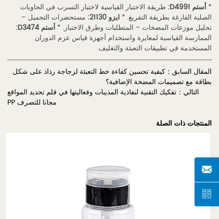
*
أستم D4991:
طريقة الاختبار القياسية لاختبار التسرب في الحاويات
الصلبة الفارغة بطريقة التفريغ. *
ايزو 21130:
مستحضرات التجميل –
تحليل موزعات المضخات – المتطلبات وطرق الاختبار. *
أستم D3474:
الممارسة القياسية لمعايرة واستخدام أجهزة قياس عزم الدوران
المستخدمة في تطبيقات التعبئة والتغليف.
المقال السابق：كيفية تحسين كفاءة خط التعبئة لزجاجة رذاذ على شكل
بطاقة مع تصميمات المضخة الإضافية؟
التالي：تفكيك التقنية لنفاذية المذيبات وفعاليتها في قلم تحديد المواقع
مجانا للتصرف PP
المنتجات ذات الصلة